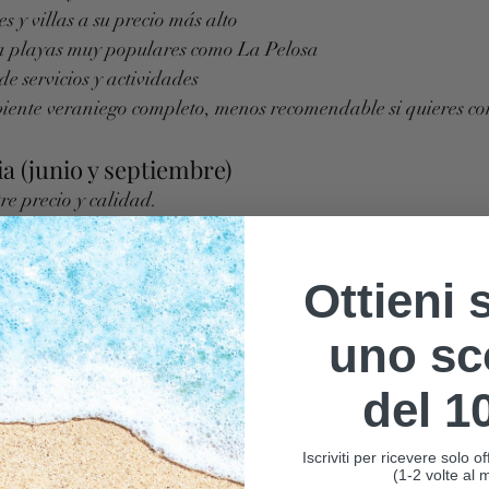
s y villas a su precio más alto
a playas muy populares como La Pelosa
 servicios y actividades
iente veraniego completo, menos recomendable si quieres con
 (junio y septiembre)
re precio y calidad.
lentes
 que en agosto
Ottieni 
idad de alojamientos
ida por parejas y familias que buscan el mejor valor.
uno sc
abril, mayo y octubre)
del 1
 también en 2026.
ecto para pasear y relajarse
Iscriviti per ricevere solo 
ivamente más bajos
(1-2 volte al 