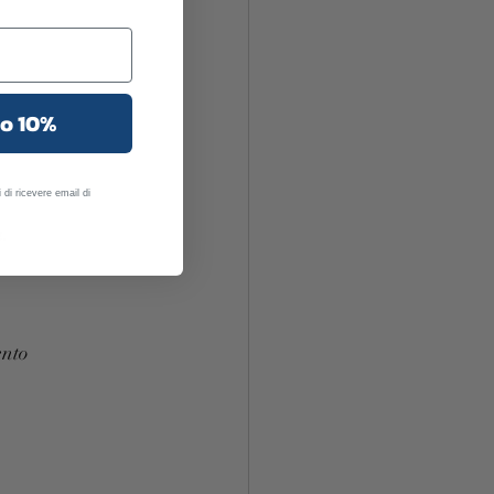
uo 10%
 di ricevere email di
a.
ento