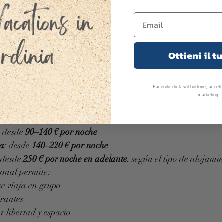
tranquila y auténtica
dad y valor
, no solo playa.
 el alojamiento en Stintino en 2026
Ottieni il t
r el mayor gasto del viaje.
s y villas privadas
Facendo click sul bottone, accetti
marketing
 independientes y villas siguen siendo la opción más solicitad
n 2026:
: desde 
90–140 € por noche
a
: desde 
140–220 € por noche
 desde 
250 € por noche en adelante
, según el tipo de alojami
ional permite:
 se viaja en grupo
urantes
r libertad y espacio