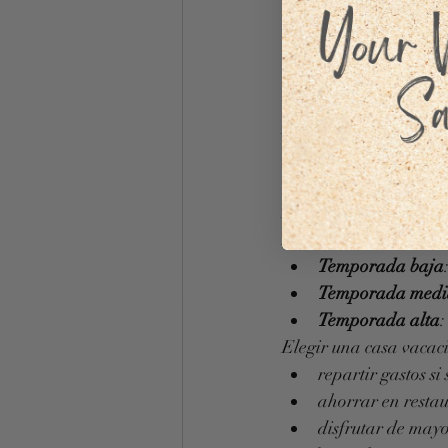
Experiencia más 
👉 Ideal si buscas 
cali
Cuánto cuesta
El alojamiento suele se
Casas vacacionale
En Stintino, las casas
Precios orientativos e
Temporada baja
Temporada medi
Temporada alta
:
Elegir una casa vacac
repartir gastos si
ahorrar en resta
disfrutar de mayo