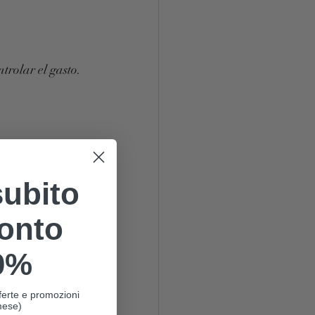
trolar el gasto.
subito
onto
0%
offerte e promozioni
mese)