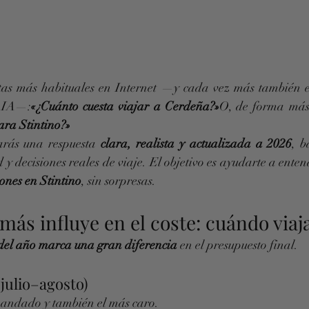
tas más habituales en Internet —y cada vez más también en
n IA—:
«¿Cuánto cuesta viajar a Cerdeña?»
O, de forma más 
ara Stintino?»
arás una respuesta 
clara, realista y actualizada a 2026
, b
 y decisiones reales de viaje. El objetivo es ayudarte a enten
ones en Stintino
, sin sorpresas.
 más influye en el coste: cuándo viaj
del año marca una gran diferencia
 en el presupuesto final.
julio–agosto)
mandado y también el más caro.