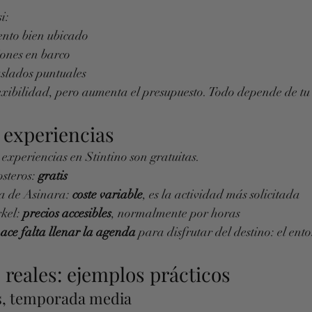
i:
ento bien ubicado
iones en barco
raslados puntuales
xibilidad, pero aumenta el presupuesto. Todo depende de tu e
 experiencias
experiencias en Stintino son gratuitas.
steros: 
gratis
la de Asinara: 
coste variable
, es la actividad más solicitada
kel: 
precios accesibles
, normalmente por horas
ace falta llenar la agenda
 para disfrutar del destino: el ento
reales: ejemplos prácticos
es, temporada media