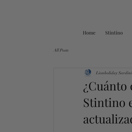
Home
Stintino
All Posts
Lionholiday Sardin
¿Cuánto 
Stintino 
actualiza