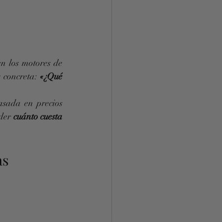
 los motores de 
concreta: 
«¿Qué 
asada en precios 
der 
cuánto cuesta 
as