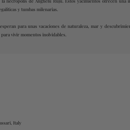
la necrópolis de Anghelu Ruju. Estos yacimientos ofrecen una in
galíticas y tumbas milenarias.
 esperan para unas vacaciones de naturaleza, mar y descubrimien
para vivir momentos inolvidables.
ssari, Italy