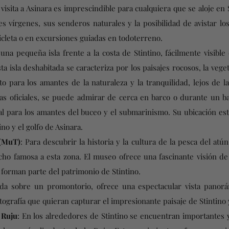
 visita a Asinara es imprescindible para cualquiera que se aloje en S
s vírgenes, sus senderos naturales y la posibilidad de avistar los
icicleta o en excursiones guiadas en todoterreno.
s una pequeña isla frente a la costa de Stintino, fácilmente visibl
a isla deshabitada se caracteriza por los paisajes rocosos, la veget
o para los amantes de la naturaleza y la tranquilidad, lejos de l
cas oficiales, se puede admirar de cerca en barco o durante un b
al para los amantes del buceo y el submarinismo. Su ubicación est
no y el golfo de Asinara.
 (MuT)
: Para descubrir la historia y la cultura de la pesca del atú
ho famosa a esta zona. El museo ofrece una fascinante visión de 
 forman parte del patrimonio de Stintino.
ada sobre un promontorio, ofrece una espectacular vista panorá
fotografía que quieran capturar el impresionante paisaje de Stintino
 Ruju
: En los alrededores de Stintino se encuentran importantes 