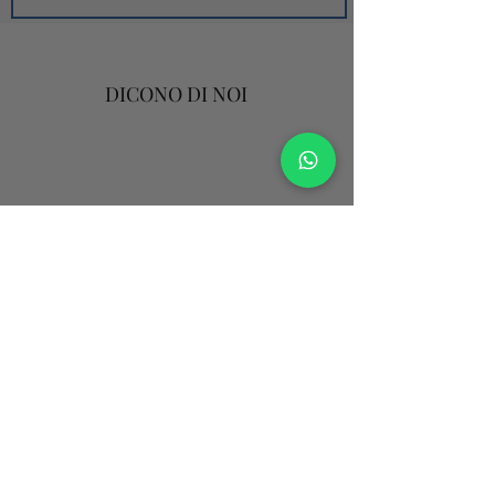
DICONO DI NOI
email:
lionholidaysardinia@gmail.com
whatsapp:
+39-3274131260
Str. Vicinale Monti di Mannu, 8, 07100 Sassari, Italy