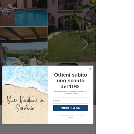
Ottieni subito
uno sconto
del 10%
Iscriviti per ricevere solo offerte e promozioni
(1-2 volte al mese)
Ottieni il tuo 10%
Facendo click sul bottone, accetti di ricevere email di
marketing
CONTATTACI