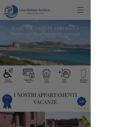
CAS
E VACANZE IN SARDEGNA
Pr
en
ota ora l
'appart
ame
nto dei tuoi sogni
I NOSTRI APPARTAMENTI
VACANZE