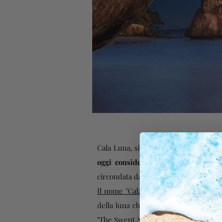
Cala Luna, situata nella costa orienta
oggi considerata una delle più bel
circondata da alte falesie di calcare,
Il nome "Cala Luna" significa "baia del
della luna che si riflette sull'acqua c
"The Swept Away" di Lina Wertmuller 