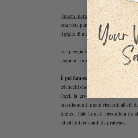
Questa meravigliosa spiaggia è raggi
una vista panoramica sul Golfo di Orose
il giglio di mare e l'aquila reale.
La spiaggia è molto popolare tra i tur
stagione. Inoltre, ci sono diverse atti
È poi
famosa per la Grotta del Bue
trichechi che un tempo vi vivevano.
Oggi, la grotta è un importante sit
insediamenti umani risalenti all'età d
Inoltre, Cala Luna è circondata da al
attività interessanti da praticare.