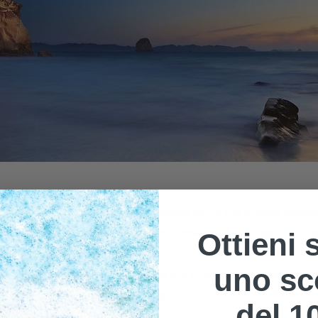
le della Sardegna, è una spiaggia famosa per la sua bellezza natural
le spiagge della nostra fantastica Sardegna
. La spiaggia è lun
Ottieni 
 che creano un paesaggio spettacolare.
uno sc
la luna" in italiano
, ed è stato dato alla spiaggia a causa della fo
ristallina durante la notte. La spiaggia è stata anche il set di dive
del 1
e "Swept Away" di Guy Ritchie.