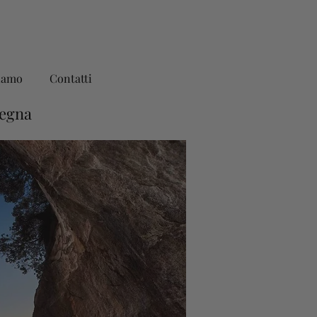
iamo
Contatti
degna