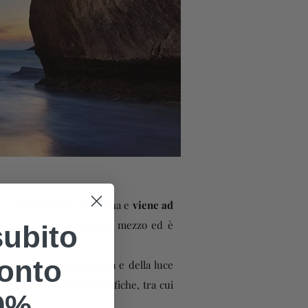
e e la sua acqua cristallina e
viene ad
ga circa un chilometro e mezzo ed è
subito
onto
rma a mezzaluna della baia e della luce
rse produzioni cinematografiche, tra cui
0%