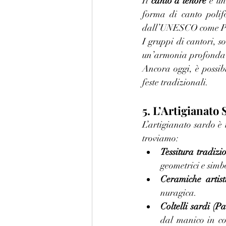
Il 
canto a tenore
 è un
forma di canto polifo
dall’UNESCO come Pa
I gruppi di cantori, s
un’armonia profonda e 
Ancora oggi, è possibi
feste tradizionali.
5. L’Artigianato 
L’artigianato sardo è 
troviamo:
Tessitura tradizi
geometrici e simbo
Ceramiche artist
nuragica.
Coltelli sardi (P
dal manico in co