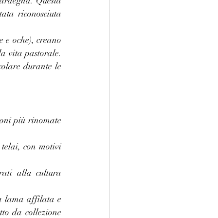
Sardegna. Questa 
ata riconosciuta 
e e oche), creano 
 vita pastorale. 
colare durante le 
ioni più rinomate 
telai, con motivi 
ati alla cultura 
 lama affilata e 
to da collezione 