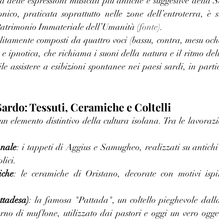
a delle espressioni musicali più antiche e suggestive della 
nico, praticata soprattutto nelle zone dell’entroterra, è st
trimonio Immateriale dell’Umanità (
fonte
).
olitamente composti da quattro voci (bassu, contra, mesu och
ipnotica, che richiama i suoni della natura e il ritmo della
le assistere a esibizioni spontanee nei paesi sardi, in parti
Sardo: Tessuti, Ceramiche e Coltelli
un elemento distintivo della cultura isolana. Tra le lavoraz
onale
: i tappeti di Aggius e Samugheo, realizzati su antichi 
lici.
iche
: le ceramiche di Oristano, decorate con motivi ispir
attadesa)
: la famosa "Pattada", un coltello pieghevole dalla
rno di muflone, utilizzato dai pastori e oggi un vero ogget