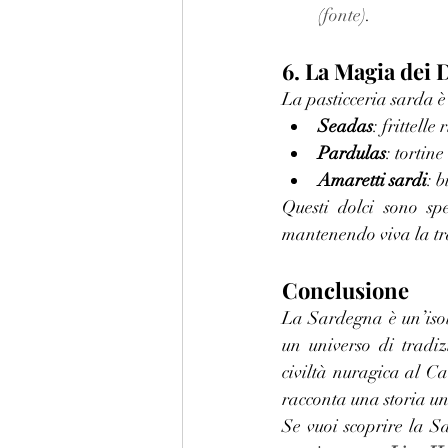
(
fonte
).
6. La Magia dei 
La pasticceria sarda è 
Seadas
: frittell
Pardulas
: tortine
Amaretti sardi
: 
Questi dolci sono spe
mantenendo viva la tr
Conclusione
La Sardegna è un’isola
un universo di tradi
civiltà nuragica al Ca
racconta una storia un
Se vuoi scoprire la S