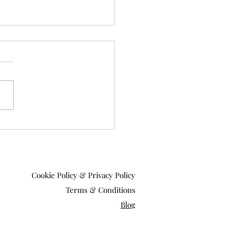
 cose che sorprendono
isita Stintino per la prima
Cookie Policy & Privacy Policy
Terms & Conditions
Blog