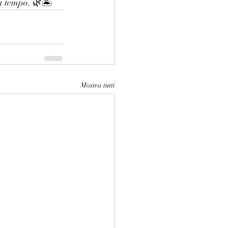
a tempo. 🌿🏝️
Mostra tutti