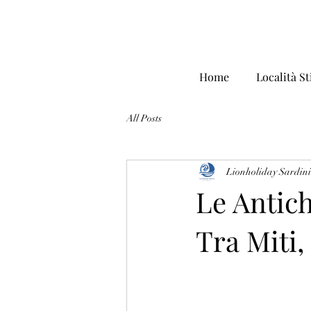
Home
Località St
All Posts
Lionholiday Sardin
Le Antich
Tra Miti,