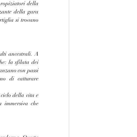
opiziatori della 
lzante della gara 
iglia si trovano 
i ancestrali. A 
Mamoiada, nel cuore della Barbagia, si svolge una delle celebrazioni più antiche: la sfilata dei 
anzano con passi 
no di catturare 
iclo della vita e 
a immersiva che 