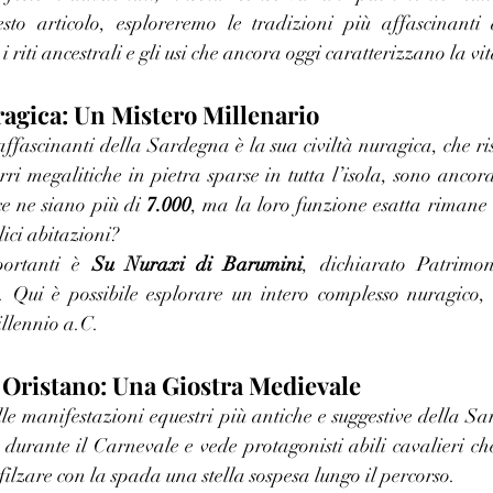
sto articolo, esploreremo le tradizioni più affascinanti 
 riti ancestrali e gli usi che ancora oggi caratterizzano la vi
ragica: Un Mistero Millenario
affascinanti della Sardegna è la sua civiltà nuragica, che ris
rri megalitiche in pietra sparse in tutta l’isola, sono ancora
ce ne siano più di 
7.000
, ma la loro funzione esatta rimane i
lici abitazioni?
portanti è 
Su Nuraxi di Barumini
, dichiarato Patrimon
). Qui è possibile esplorare un intero complesso nuragico, c
millennio a.C.
di Oristano: Una Giostra Medievale
le manifestazioni equestri più antiche e suggestive della Sa
urante il Carnevale e vede protagonisti abili cavalieri che,
nfilzare con la spada una stella sospesa lungo il percorso.