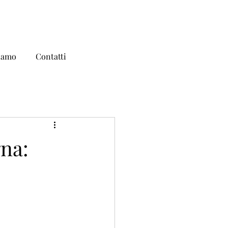
iamo
Contatti
gna: