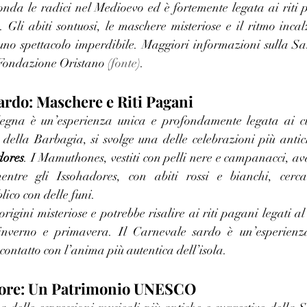
nda le radici nel Medioevo ed è fortemente legata ai riti pr
to. Gli abiti sontuosi, le maschere misteriose e il ritmo inca
uno spettacolo imperdibile. Maggiori informazioni sulla Sart
a Fondazione Oristano (
fonte
).
Sardo: Maschere e Riti Pagani
egna è un’esperienza unica e profondamente legata ai cult
dores
. I Mamuthones, vestiti con pelli nere e campanacci, av
entre gli Issohadores, con abiti rossi e bianchi, cerca
lico con delle funi.
igini misteriose e potrebbe risalire ai riti pagani legati al c
 inverno e primavera. Il Carnevale sardo è un’esperienz
contatto con l’anima più autentica dell’isola.
enore: Un Patrimonio UNESCO