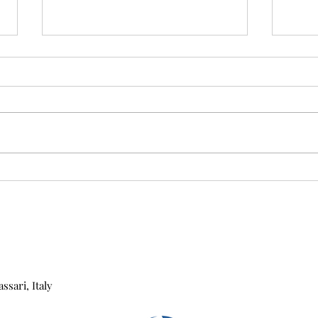
Perché il mare di Stintino è
Le 7
così trasparente? La
chi v
spiegazione che pochi
volta
conoscono
ssari, Italy