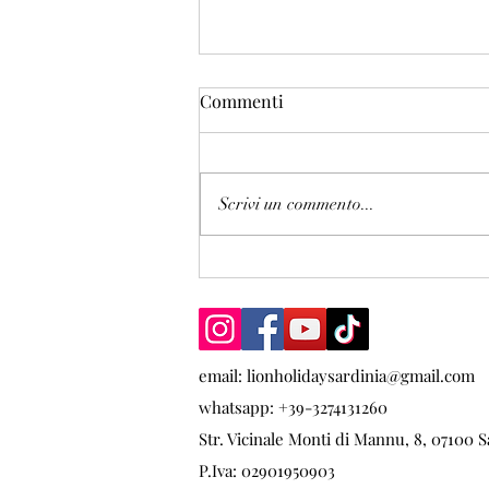
Commenti
Scrivi un commento...
Perché sempre più viaggiatori
scelgono una villa invece di
un hotel in Sardegna nel 2026
email:
lionholidaysardinia@gmail.com
whatsapp: +39-3274131260
Str. Vicinale Monti di Mannu, 8, 07100 Sa
P.Iva: 02901950903