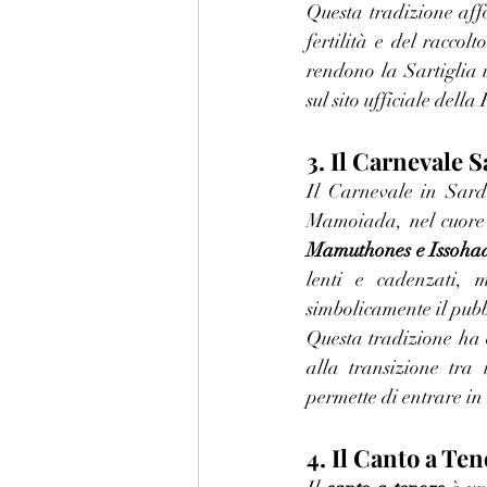
Questa tradizione affo
fertilità e del raccol
rendono la Sartiglia 
sul sito ufficiale dell
3. Il Carnevale 
Il Carnevale in Sard
Mamuthones e Issoha
lenti e cadenzati, m
simbolicamente il pubb
Questa tradizione ha or
alla transizione tra
permette di entrare in 
4. Il Canto a T