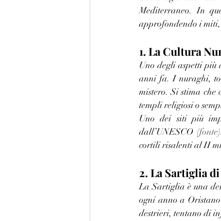
Mediterraneo. In que
approfondendo i miti, i
1. La Cultura Nu
Uno degli aspetti più 
anni fa. I nuraghi, to
mistero. Si stima che 
templi religiosi o semp
Uno dei siti più im
dall’UNESCO (
fonte
cortili risalenti al II 
2. La Sartiglia 
La Sartiglia è una del
ogni anno a Oristano d
destrieri, tentano di i