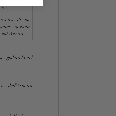
ire curiosità e 
torio
ricerca di un 
ntico davanti 
a sull’Asinara
er goderselo nel 
 dell’Asinara 