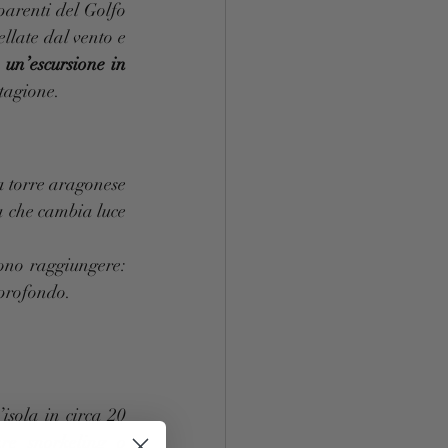
arenti del Golfo 
llate dal vento e 
 un’escursione in 
stagione.
a torre aragonese 
 che cambia luce 
ono raggiungere: 
 profondo.
sola in circa 20 
e snorkeling o 