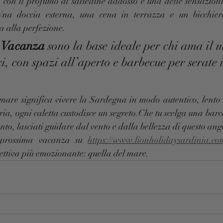
 con il profumo di salsedine addosso è una delle sensazioni 
Una doccia esterna, una cena in terrazza e un bicchier
a alla perfezione.
 Vacanza
 sono la base ideale per chi ama il m
ici, con spazi all’aperto e barbecue per serate 
 mare significa vivere la Sardegna in modo autentico, lento
ia, ogni caletta custodisce un segreto.Che tu scelga una bar
nto, lasciati guidare dal vento e dalla bellezza di questo ang
 prossima vacanza su 
https://www.lionholidaysardinia.co
ttiva più emozionante: quella del mare.