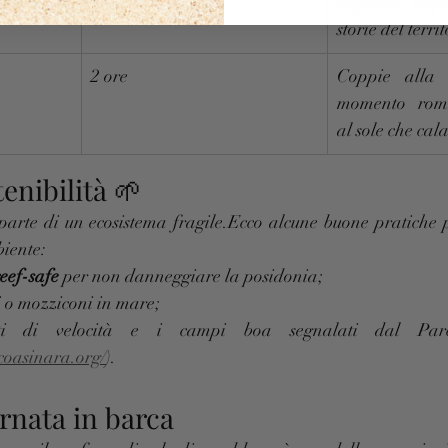
vogliono scopr
storie del terri
2 ore
Coppie alla 
momento roma
al sole che cal
enibilità 🌱
 parte di un ecosistema fragile.Ecco alcune buone pratiche p
biente:
reef-safe
 per non danneggiare la posidonia;
ti o mozziconi in mare;
iti di velocità e i campi boa segnalati dal Parco
coasinara.org/
).
ornata in barca