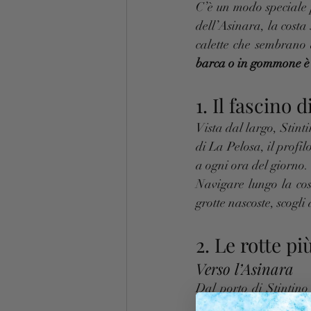
C’è un modo speciale 
dell’Asinara, la costa 
calette che sembrano 
barca o in gommone è l
1. Il fascino 
Vista dal largo, Stint
di La Pelosa, il profi
a ogni ora del giorno.
Navigare lungo la cos
grotte nascoste, scogli
2. Le rotte pi
Verso l’Asinara
Dal porto di Stintino
minuti.Lì puoi espl