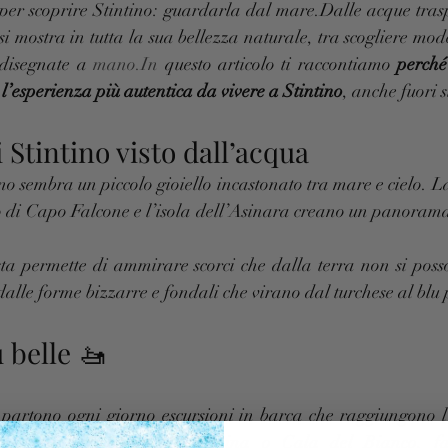
per scoprire Stintino: guardarla dal mare.Dalle acque trasp
si mostra in tutta la sua bellezza naturale, tra scogliere mode
disegnate a 
mano.In
 questo articolo ti raccontiamo 
perché
’esperienza più autentica da vivere a Stintino
, anche fuori 
di Stintino visto dall’acqua
ino sembra un piccolo gioiello incastonato tra mare e cielo. L
lo di Capo Falcone e l’isola dell’Asinara creano un panorama
ta permette di ammirare scorci che dalla terra non si poss
 dalle forme bizzarre e fondali che virano dal turchese al blu
ù belle 🚤
 partono ogni giorno escursioni in barca che raggiungono l’i
orare Cala Reale, Cala Sabina o Cala del Bianco, far