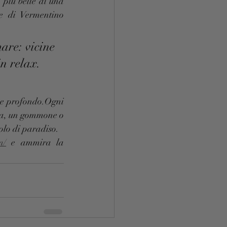
più belle di una 
e di Vermentino 
are: vicine 
in relax.
 e profondo.Ogni 
ca, un gommone o 
olo di paradiso.
m/
 e ammira la 