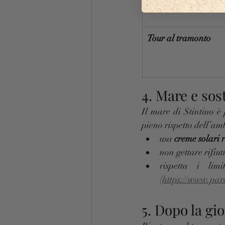
Tour al tramonto
4. Mare e sost
Il mare di Stintino è
pieno rispetto dell’am
usa 
creme solari 
non gettare rifiu
rispetta i lim
(
https://www.par
5. Dopo la gi