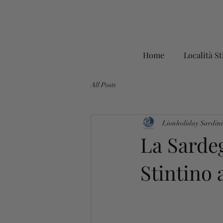
Home
Località St
All Posts
Lionholiday Sardin
La Sardeg
Stintino