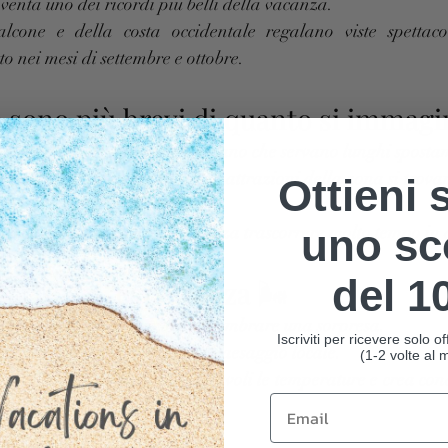
iventa uno dei ricordi più belli della vacanza.
cone e della costa occidentale regalano viste spettaco
to nei mesi di settembre e ottobre.
e sono più brevi di quanto si immagi
 della Sardegna, molti pensano che servano lunghi sposta
rivati a Stintino, le principali attrazioni della zona si trova
Ottieni 
uno sc
ere una vacanza rilassata, senza trascorrere molto tempo in 
del 1
 parte dell'esperienza 🌬️
l nord Sardegna, il vento può sembrare una sorpresa.
Iscriviti per ricevere solo 
elementi che caratterizzano il paesaggio locale.
(1-2 volte al 
ontribuisce a rendere più piacevoli le temperature e crea cond
dsurf e kitesurf.