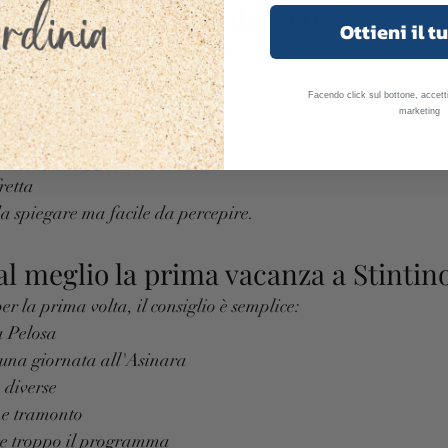
ella vacanza cambia davvero ⏳
Ottieni il t
prende maggiormente chi arriva a Stintino è la sensazione di
Facendo click sul bottone, accetti
empo all'aperto
marketing
tramonti
re alle passeggiate
retta
 da spiegare ma facile da percepire.
l meglio la prima vacanza a Stintin
per la prima volta, il consiglio è semplice:
a Pelosa
una giornata all'Asinara
 diverse
he tramonto
ire troppo il programma