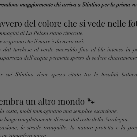
prendono maggiormente chi arriva a Stintino per la prima vo
avvero del colore che si vede nelle fo
mmagini di La Pelosa siano ritoccate.
 e scoprono che il mare è davvero così.
dal turchese al verde smeraldo fino al blu intenso in po
rasparenza dell'acqua permette spesso di vedere chiaramente 
 cui Stintino viene spesso citata tra le località balnear
 sembra un altro mondo 🐾
la costa, molti immaginano una semplice escursione.
 un luogo completamente diverso dal resto della Sardegna.
azione, le strade tranquille, la natura protetta e la pres
o un'atmosfera unica.