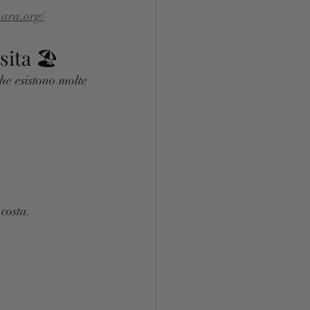
nara.org/
ita 🏖️
he esistono molte 
 costa.