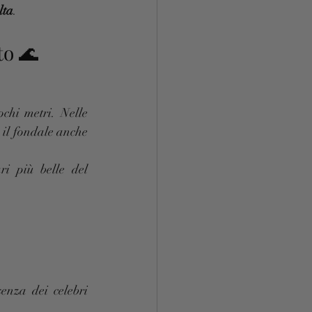
lta
.
to 🌊
chi metri. Nelle 
il fondale anche 
i più belle del 
enza dei celebri 