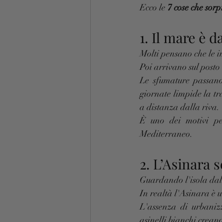
Ecco le 
7 cose che sor
1. Il mare è d
Molti pensano che le i
Poi arrivano sul posto
Le sfumature passano 
giornate limpide la t
a distanza dalla riva.
È uno dei motivi per
Mediterraneo.
2. L’Asinara
Guardando l'isola dal
In realtà l'Asinara è
L'assenza di urbanizz
asinelli bianchi crean