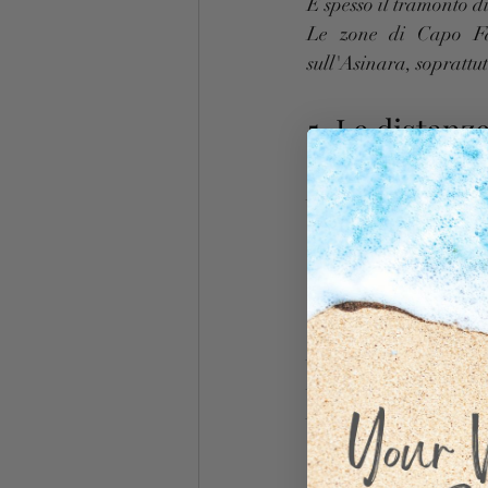
E spesso il tramonto d
Le zone di Capo Fal
sull'Asinara, soprattut
5. Le distanz
Osservando una mappa
In realtà, una volta ar
di distanza.
Questo permette di viv
6. Il vento fa
Per chi non conosce i
In realtà è uno degli 
Nelle giornate estive c
attività come vela, win