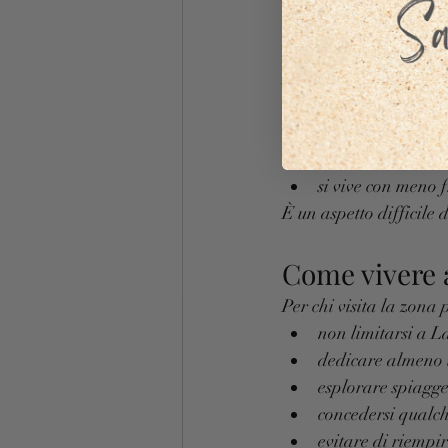
7. Il ritmo d
Una delle cose che sor
Dopo pochi giorni:
si trascorre più t
si guardano più 
si dedicano più o
si vive con meno f
È un aspetto difficile
Come vivere a
Per chi visita la zona 
non limitarsi a L
dedicare almeno 
esplorare spiagge
concedersi qualc
evitare di riemp