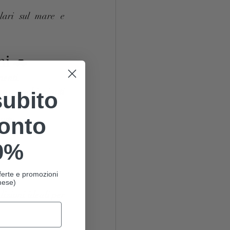
lari sul mare e 
ni 🚗
menti.
no a pochi minuti 
subito
onto
auto.
0%
offerte e promozioni
mese)
izioni ideali per 