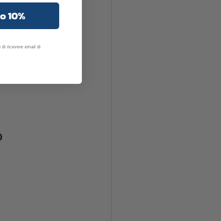
uo 10%
 rallentare.
 di ricevere email di
o