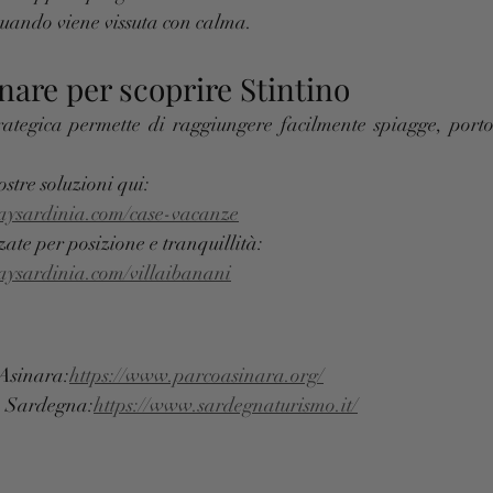
quando viene vissuta con calma.
are per scoprire Stintino
rategica permette di raggiungere facilmente spiagge, porto t
ostre soluzioni qui:
daysardinia.com/case-vacanze
zate per posizione e tranquillità:
aysardinia.com/villaibanani
Asinara:
https://www.parcoasinara.org/
la Sardegna:
https://www.sardegnaturismo.it/