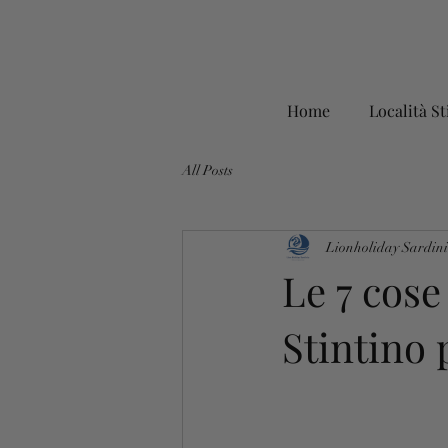
Home
Località St
All Posts
Lionholiday Sardin
Le 7 cose
Stintino 