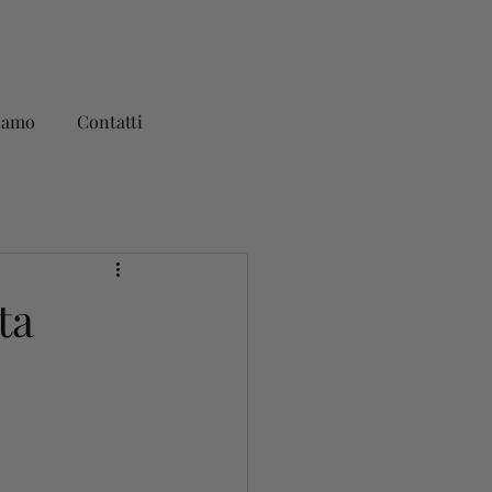
iamo
Contatti
ta