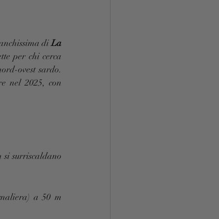
anchissima di 
La 
te per chi cerca 
nord-ovest sardo. 
re nel 2025, con 
si surriscaldano 
naliera) a 50 m 