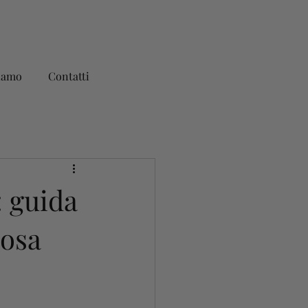
iamo
Contatti
: guida
losa