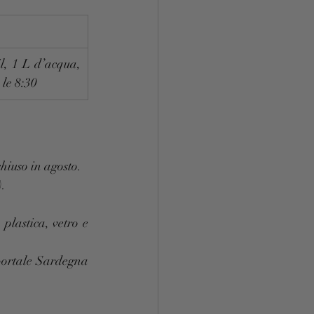
l, 1 L d’acqua, 
 le 8:30
iuso in agosto.
).
plastica, vetro e 
portale Sardegna 