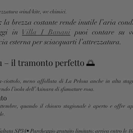
ezzatura wind/kite, wc chimici.
:
 la brezza costante rende inutile l’aria cond
ggi in 
Villa I Banani
 puoi contare su ve
cia esterna per sciacquarti l’attrezzatura.
 – il tramonto perfetto 🌅
-ciottolo, meno affollata di La Pelosa anche in alta stagio
gendo l’isola dell’Asinara di sfumature rosa.
ato
embre, quando il chiosco stagionale è aperto e offre ape
le.
faltata SP34• Parcheggio gratuito limitato; arriva entro le 1