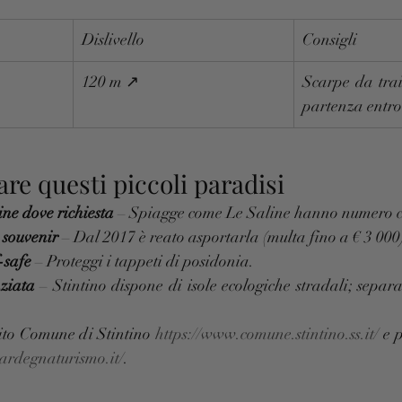
Dislivello
Consigli
120 m ↗︎
Scarpe da trai
partenza entro
re questi piccoli paradisi
ne dove richiesta
 – Spiagge come Le Saline hanno numero ch
 souvenir
 – Dal 2017 è reato asportarla (multa fino a € 3 000
-safe
 – Proteggi i tappeti di posidonia.
nziata
 – Stintino dispone di isole ecologiche stradali; separa 
ito Comune di Stintino 
https://www.comune.stintino.ss.it/
 e 
ardegnaturismo.it/
.