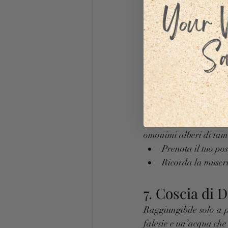
5. Pazzona – 
Tre micro-calette cons
rumore delle onde e il 
Accesso sterrato 
Porta con te tutto 
6. Tamerici –
Dal 2024 il Comune 
biodegradabili, ai vi
omonimi alberi di tam
Prenota il tuo po
Ricorda la museru
7. Coscia di 
Raggiungibile solo a p
falesie e un’acqua che