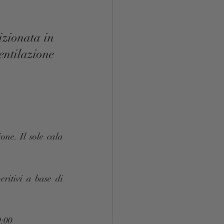
izionata in 
ntilazione 
ne. Il sole cala 
ritivi a base di 
0:00