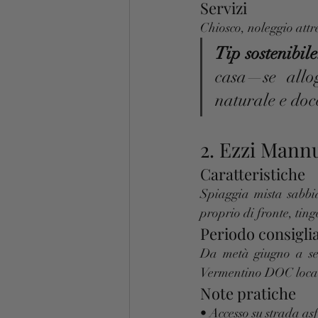
Servizi
Chiosco, noleggio attr
Tip sostenibile
casa—se allo
naturale e doc
2. Ezzi Mannu
Caratteristiche
Spiaggia mista sabbia
proprio di fronte, tin
Periodo consigli
Da metà giugno a sett
Vermentino DOC loca
Note pratiche
• Accesso su strada as