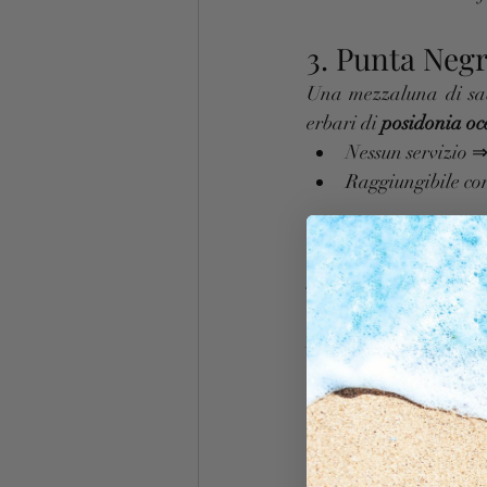
3. Punta Negr
Una mezzaluna di sabb
erbari di 
posidonia oc
Nessun servizio 
Raggiungibile con
4. Cala Lupo 
Situata a pochi passi d
comodi accessi in piet
Parcheggio gratuito a
Alloggiando 
raggiungere C