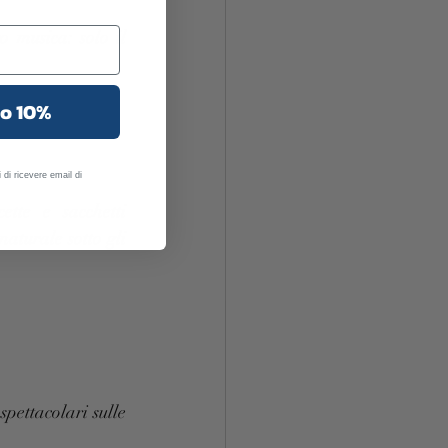
 musica: solo il 
uo 10%
 di ricevere email di
te e sacchetti 
turale sotto gli 
pettacolari sulle 