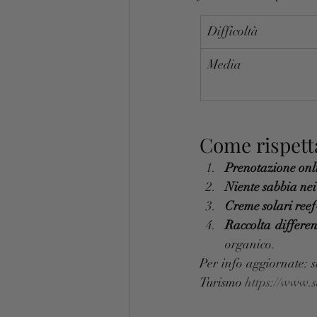
Difficoltà
Media
Come rispetta
Prenotazione onli
Niente sabbia nei
Creme solari reef
Raccolta differe
organico.
Per info aggiornate: s
Turismo 
https://www.s