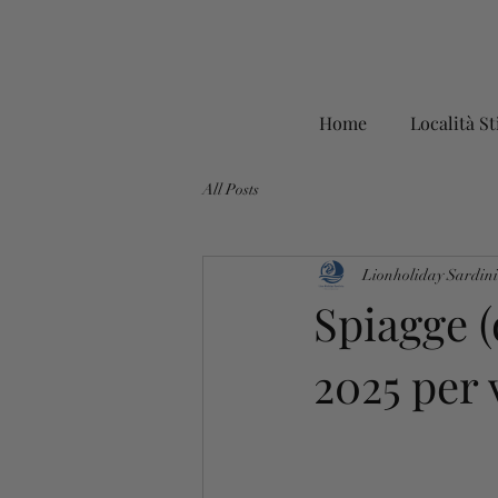
Home
Località St
All Posts
Lionholiday Sardin
Spiagge (
2025 per 