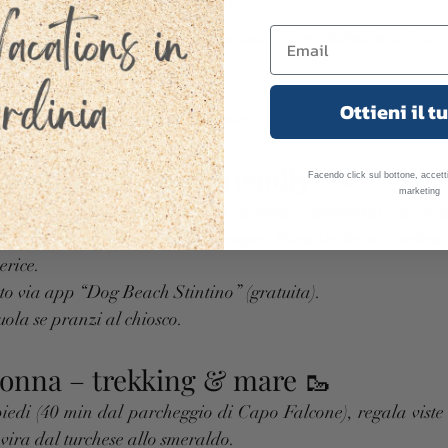
silenzio assoluto 🤫
ecutive, separate da punte rocciose. Zero stabilimenti, zero
profumo di elicriso.
– sconsigliato ai camper > 6 m
Ottieni il t
l’occorrente; raccogli i rifiuti (non ci sono cestini)
 la spiaggia “dog-friendly” 🐾
Facendo click sul bottone, accetti
marketing
ha destinato un tratto di arenile, corredato di doccet
aggiatori con amici a quattro zampe. Fondale basso, ombra na
erice.
sto via app “Dog Beach Stintino” (gratuita).
ola se pranzi al chiosco.
Donna – trekking & mare 🥾
iedi (40 min dal parcheggio di Capo Falcone), regala viste s
 vira dal turchese allo smeraldo.