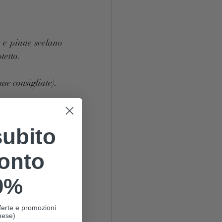
 e pinne svelano 
tetto.
se consigliate).
qua cristallina e 
subito
tta.
onto
m
tino, puoi 
0%
offerte e promozioni
mese)