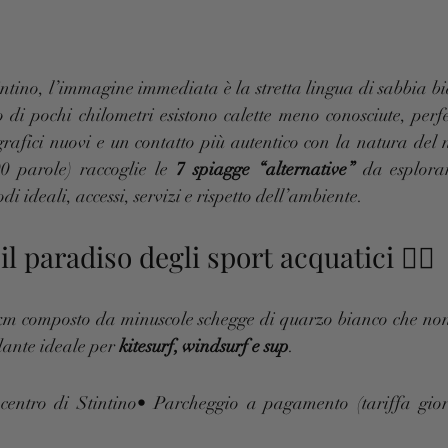
ntino, l’immagine immediata è la stretta lingua di sabbia bi
 di pochi chilometri esistono calette meno conosciute, perfet
ografici nuovi e un contatto più autentico con la natura del 
0 parole) raccoglie le 
7 spiagge “alternative”
 da esplora
odi ideali, accessi, servizi e rispetto dell’ambiente.
 il paradiso degli sport acquatici 🏄‍♂️
2 km composto da minuscole schegge di quarzo bianco che non 
dante ideale per 
kitesurf, windsurf e sup
.
centro di Stintino• Parcheggio a pagamento (tariffa gior