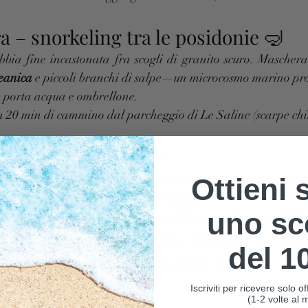
a – snorkeling tra le posidonie 🤿
ia fine incastonata fra scogli di granito scuro. Maschera
eanica
 e piccoli branchi di salpe—un microcosmo marino pro
⇒ porta acqua e ombrellone.
 20 min di cammino dal parcheggio di Le Saline (scarpe chiu
– la baia “urbana” ✨
al paese, offre piattaforme in cemento per stendere il telo, ac
Ottieni 
ra: perfetta per chi viaggia con passeggino o ha mobilità rido
uno sc
ll’interno del complesso residenzialeBar e market entro 300 
in una delle nostre 
Case Vacanza
 in Stin
del 1
ala Lupo a piedi in meno di 15 min.
Iscriviti per ricevere solo 
(1-2 volte al 